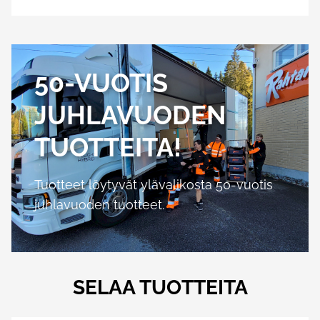
50-VUOTIS
JUHLAVUODEN
TUOTTEITA!
Tuotteet löytyvät ylävalikosta 50-vuotis
juhlavuoden tuotteet.
SELAA TUOTTEITA