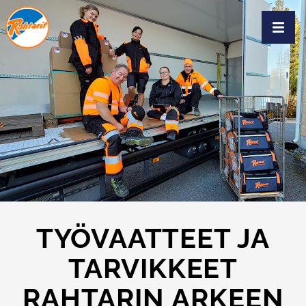
Siirry sivun sisältöön
Näytä
TYÖVAATTEET JA
TARVIKKEET
RAHTARIN ARKEEN