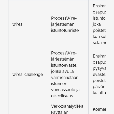
Ensimmäis
osapuolen
ProcessWire-
istuntoeväs
wires
järjestelmän
joka
istuntotunniste.
poistetaan
kun suljet
selaimen
ProcessWire-
Ensimmäis
järjestelmän
osapuolen
istuntoeväste,
pysyvä
jonka avulla
wires_challenge
eväste, jok
varmennetaan
poistetaan
istunnon
päivän
voimassaolo ja
kuluttua.
oikeellisuus.
Verkkoanalytiikka,
Kolmanne
käyttäjän