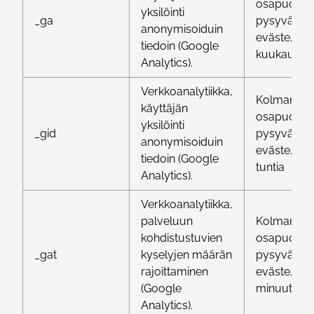
osapuolen
yksilöinti
_ga
pysyvä
anonymisoiduin
eväste, 24
tiedoin (Google
kuukautta
Analytics).
Verkkoanalytiikka,
Kolmanne
käyttäjän
osapuolen
yksilöinti
_gid
pysyvä
anonymisoiduin
eväste, 24
tiedoin (Google
tuntia
Analytics).
Verkkoanalytiikka,
palveluun
Kolmanne
kohdistustuvien
osapuolen
_gat
kyselyjen määrän
pysyvä
rajoittaminen
eväste, 1
(Google
minuutti
Analytics).