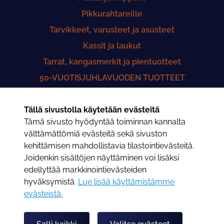
Pikkurahtareille
Tarvikkeet, varusteet ja asusteet
Kassit ja laukut
Tarrat, kangasmerkit ja pientuotteet
50-VUOTISJUHLAVUODEN TUOTTEET
Yhteistyö Lastenklinikoiden Kummit ry
Tällä sivustolla käytetään evästeitä
50-VUOTISHISTORIIKKI
Tämä sivusto hyödyntää toiminnan kannalta
Saunatuotteet
välttämättömiä evästeitä sekä sivuston
kehittämisen mahdollistavia tilastointievästeitä.
Joidenkin sisältöjen näyttäminen voi lisäksi
edellyttää markkinointievästeiden
Rahtarit - Putiiggi
hyväksymistä.
Lue lisää käyttämistämme
TILAUSOHJEET
evästeistä.​​​​​​
Rahtarit.fi
OmaRahtari