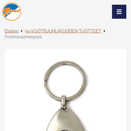
Siirry sivun sisältöön
Näytä
Etusivu
50-VUOTISJUHLAVUODEN TUOTTEET
Polettiavaimenperä