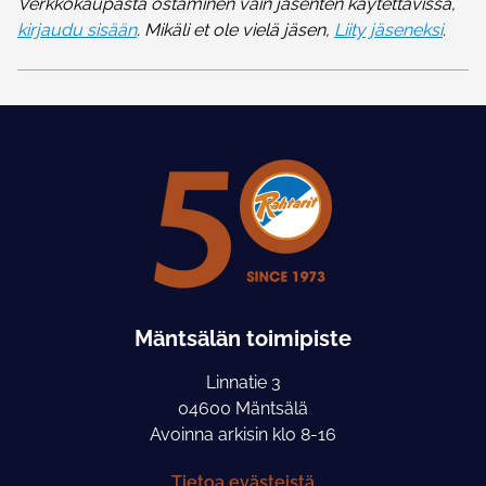
Verkkokaupasta ostaminen vain jäsenten käytettävissä,
kirjaudu sisään
. Mikäli et ole vielä jäsen,
Liity jäseneksi
.
Mäntsälän toimipiste
Linnatie 3
04600 Mäntsälä
Avoinna arkisin klo 8-16
Tietoa evästeistä