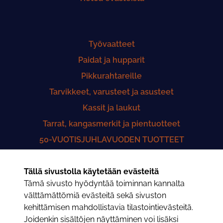
Työvaatteet
Paidat ja hupparit
Pikkurahtareille
Tarvikkeet, varusteet ja asusteet
Kassit ja laukut
Tarrat, kangasmerkit ja pientuotteet
50-VUOTISJUHLAVUODEN TUOTTEET
Yhteistyö Lastenklinikoiden Kummit ry
Tällä sivustolla käytetään evästeitä
50-VUOTISHISTORIIKKI
Tämä sivusto hyödyntää toiminnan kannalta
Saunatuotteet
välttämättömiä evästeitä sekä sivuston
kehittämisen mahdollistavia tilastointievästeitä.
Joidenkin sisältöjen näyttäminen voi lisäksi