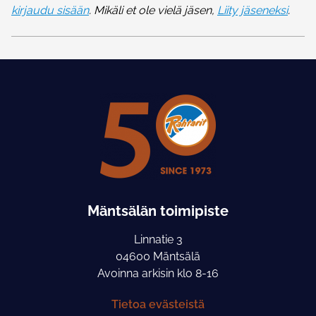
kirjaudu sisään
. Mikäli et ole vielä jäsen,
Liity jäseneksi
.
Mäntsälän toimipiste
Linnatie 3
04600 Mäntsälä
Avoinna arkisin klo 8-16
Tietoa evästeistä