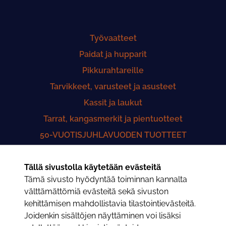
Työvaatteet
Paidat ja hupparit
Pikkurahtareille
Tarvikkeet, varusteet ja asusteet
Kassit ja laukut
Tarrat, kangasmerkit ja pientuotteet
50-VUOTISJUHLAVUODEN TUOTTEET
Yhteistyö Lastenklinikoiden Kummit ry
Tällä sivustolla käytetään evästeitä
50-VUOTISHISTORIIKKI
Tämä sivusto hyödyntää toiminnan kannalta
Saunatuotteet
välttämättömiä evästeitä sekä sivuston
kehittämisen mahdollistavia tilastointievästeitä.
Joidenkin sisältöjen näyttäminen voi lisäksi