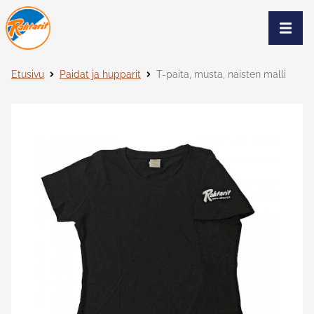
Siirry sivun sisältöön
Näytä
Etusivu
Paidat ja hupparit
T-paita, musta, naisten malli