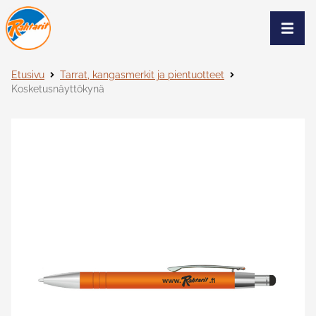
Siirry sivun sisältöön
Näytä
Etusivu
Tarrat, kangasmerkit ja pientuotteet
Kosketusnäyttökynä