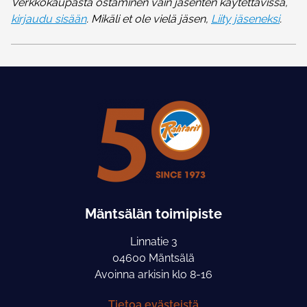
Verkkokaupasta ostaminen vain jäsenten käytettävissä,
kirjaudu sisään
. Mikäli et ole vielä jäsen,
Liity jäseneksi
.
Mäntsälän toimipiste
Linnatie 3
04600 Mäntsälä
Avoinna arkisin klo 8-16
Tietoa evästeistä