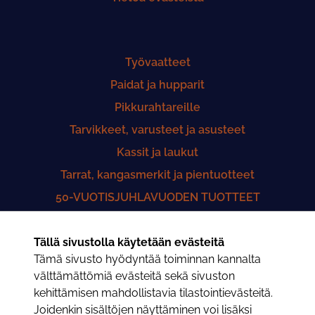
Työvaatteet
Paidat ja hupparit
Pikkurahtareille
Tarvikkeet, varusteet ja asusteet
Kassit ja laukut
Tarrat, kangasmerkit ja pientuotteet
50-VUOTISJUHLAVUODEN TUOTTEET
Yhteistyö Lastenklinikoiden Kummit ry
Tällä sivustolla käytetään evästeitä
50-VUOTISHISTORIIKKI
Tämä sivusto hyödyntää toiminnan kannalta
Saunatuotteet
välttämättömiä evästeitä sekä sivuston
kehittämisen mahdollistavia tilastointievästeitä.
Joidenkin sisältöjen näyttäminen voi lisäksi