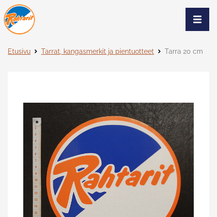
Siirry sivun sisältöön
Näytä
Etusivu
Tarrat, kangasmerkit ja pientuotteet
Tarra 20 cm