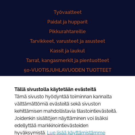
Työvaatteet
Paidat ja hupparit
Pikkurahtareille
Tarvikkeet, varusteet ja asusteet
Kassit ja laukut
Tarrat, kangasmerkit ja pientuotteet
50-VUOTISJUHLAVUODEN TUOTTEET
Yhteistyö Lastenklinikoiden Kummit ry
Tällä sivustolla käytetään evästeitä
50-VUOTISHISTORIIKKI
Tämä sivusto hyödyntää toiminnan kannalta
Saunatuotteet
välttämättömiä evästeitä sekä sivuston
kehittämisen mahdollistavia tilastointievästeitä.
Joidenkin sisältöjen näyttäminen voi lisäksi
edellyttää markkinointievästeiden
Rahtarit - Putiiggi
hyväksymistä.
Lue lisää käyttämistämme